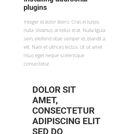
plugins
Integer id dolor libero. Cras in turpis
nulla. Vivamus at tellus erat. Nulla ligula
sem, eleifend vitae semper et, blandit a
elit. Nam et ultrices lectus. Ut sit amet
risus eget neque scelerisque
consectetur.
DOLOR SIT
AMET,
CONSECTETUR
ADIPISCING ELIT
SED DO