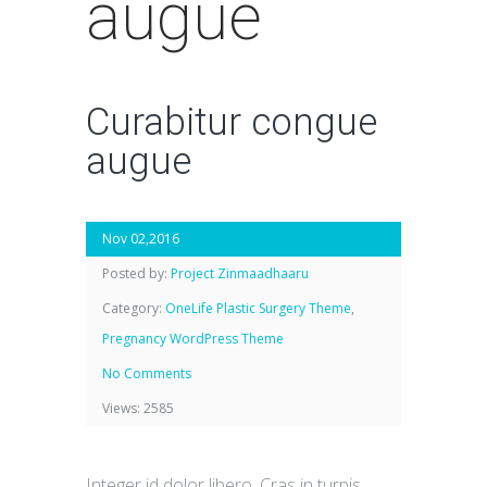
augue
Curabitur congue
augue
Nov 02,2016
Posted by:
Project Zinmaadhaaru
Category:
OneLife Plastic Surgery Theme
,
Pregnancy WordPress Theme
No Comments
Views: 2585
Integer id dolor libero. Cras in turpis