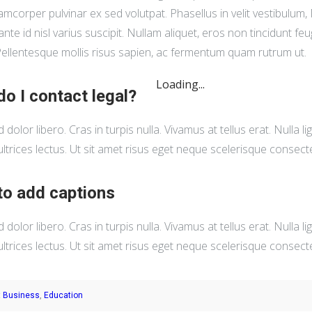
lamcorper pulvinar ex sed volutpat. Phasellus in velit vestibulum
 ante id nisl varius suscipit. Nullam aliquet, eros non tincidunt f
 Pellentesque mollis risus sapien, ac fermentum quam rutrum ut.
Loading...
o I contact legal?
d dolor libero. Cras in turpis nulla. Vivamus at tellus erat. Nulla li
ltrices lectus. Ut sit amet risus eget neque scelerisque consect
o add captions
d dolor libero. Cras in turpis nulla. Vivamus at tellus erat. Nulla li
ltrices lectus. Ut sit amet risus eget neque scelerisque consect
:
,
Business
Education