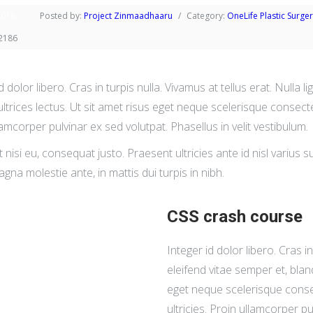
2016
Posted by:
Project Zinmaadhaaru
Category:
OneLife Plastic Surg
 2186
d dolor libero. Cras in turpis nulla. Vivamus at tellus erat. Nulla li
trices lectus. Ut sit amet risus eget neque scelerisque consectetu
lamcorper pulvinar ex sed volutpat. Phasellus in velit vestibulum.
nisi eu, consequat justo. Praesent ultricies ante id nisl varius su
gna molestie ante, in mattis dui turpis in nibh.
CSS crash course
Integer id dolor libero. Cras in
eleifend vitae semper et, blandi
eget neque scelerisque consect
ultricies. Proin ullamcorper pu