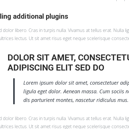
lling additional plugins
d dolor libero. Cras in turpis nulla. Vivamus at tellus erat. Nulla li
ltrices lectus. Ut sit amet risus eget neque scelerisque consect
DOLOR SIT AMET, CONSECTET
ADIPISCING ELIT SED DO
Lorem ipsum dolor sit amet, consectetuer adi
ligula eget dolor. Aenean massa. Cum sociis 
dis parturient montes, nascetur ridiculus mus.
d dolor libero. Cras in turpis nulla. Vivamus at tellus erat. Nulla li
trices lectus. Ut sit amet risus eget neque scelerisque consectetu