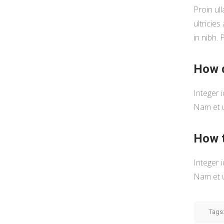
Proin ul
ultricies
in nibh.
How d
Integer i
Nam et u
How t
Integer i
Nam et u
Tags