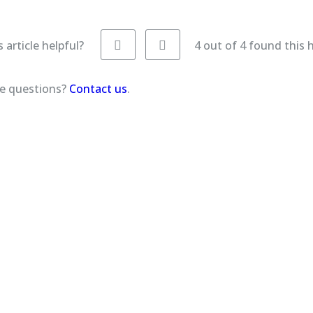
 article helpful?
4 out of 4 found this 
ave questions?
Contact us
.