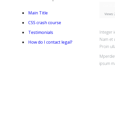
Oct 21,
Main Title
Views:
CSS crash course
Integer i
Testimonials
Nam et ul
How do I contact legal?
Proin ul
Mperdiet 
ipsum ma