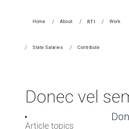
RTI
Home
About
Work
State Salaries
Contribute
Donec vel se
Don
Article topics